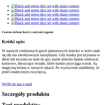
Czarno-zielone kości z ostrymi rogami
Krótki opis:
W naszych codziennych grach planszowych dziecko w kości stało
się dla nas nieodzownym narzędziem. Gdy kostka jest trzymana w
dłoni lub toczona na stole do gry, każde dziecko będzie emitować
kolorowe, błyszczące światło, które bardzo przyciąga wzrok. Są
magiczną bronią w naszych rękach. Po wyrzuceniu ustaliliśmy, że
jesteś ostatecznym zwycięzcą.
Wyślij do nas e-mail
Szczegóły produktu
Tagi produktów