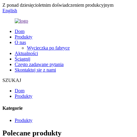
Z ponad dziesięcioletnim doświadczeniem produkcyjnym
English
Dom
Produkty
O nas
Wycieczka po fabryce
Aktualności
Ściągnij
Często zadawane pytania
Skontaktuj się z nami
SZUKAJ
Dom
Produkty
Kategorie
Produkty
Polecane produkty