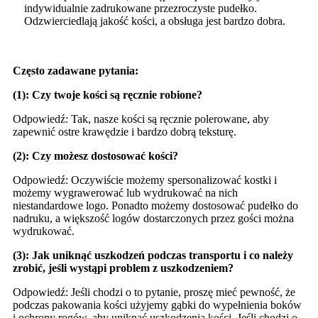
indywidualnie zadrukowane przezroczyste pudełko.
Odzwierciedlają jakość kości, a obsługa jest bardzo dobra.
Często zadawane pytania:
(1): Czy twoje kości są ręcznie robione?
Odpowiedź: Tak, nasze kości są ręcznie polerowane, aby
zapewnić ostre krawędzie i bardzo dobrą teksturę.
(2): Czy możesz dostosować kości?
Odpowiedź: Oczywiście możemy spersonalizować kostki i
możemy wygrawerować lub wydrukować na nich
niestandardowe logo. Ponadto możemy dostosować pudełko do
nadruku, a większość logów dostarczonych przez gości można
wydrukować.
(3): Jak uniknąć uszkodzeń podczas transportu i co należy
zrobić, jeśli wystąpi problem z uszkodzeniem?
Odpowiedź: Jeśli chodzi o to pytanie, proszę mieć pewność, że
podczas pakowania kości użyjemy gąbki do wypełnienia boków
i ochrony rogów, aby uniknąć uszkodzenia kości. Jeśli chodzi o